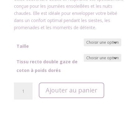
à
conçue pour les journées ensoleillées et les nuits
85,00 €
chaudes. Elle est idéale pour envelopper votre bébé
dans un confort optimal pendant les siestes, les
promenades et les moments de détente.
Taille
Tissu recto double gaze de
coton à poids dorés
quantité
Ajouter au panier
de
Les
couvertures
légères