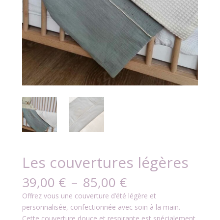
Les couvertures légères
Plage
39,00
€
–
85,00
€
de
Offrez vous une couverture d’été légère et
prix :
personnalisée, confectionnée avec soin à la main.
39,00 €
Cette couverture douce et respirante est spécialement