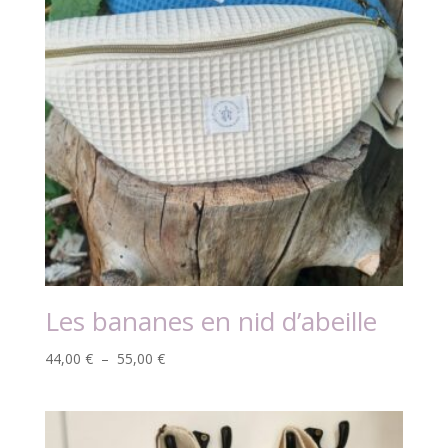
Les bananes en nid d’abeille
Plage
44,00
€
–
55,00
€
de
prix :
44,00 €