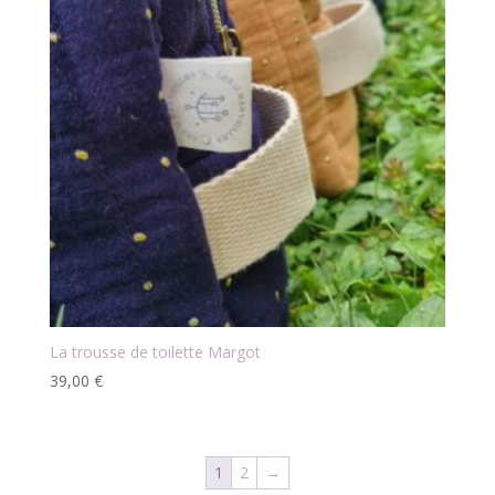
La trousse de toilette Margot
39,00
€
1
2
→