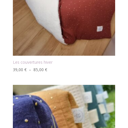
Les couvertures hiver
Plage
39,00
€
–
85,00
€
de
prix :
39,00 €
à
85,00 €