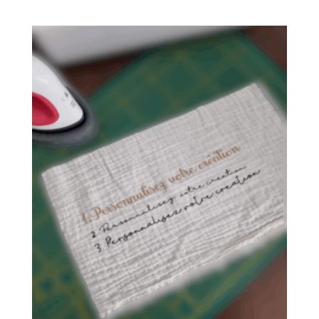
de
prix :
19,00 €
à
22,00 €