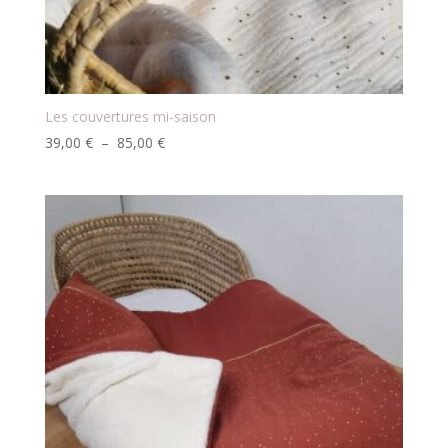
Les couvertures mi-saison
Plage
39,00
€
–
85,00
€
de
prix :
39,00 €
à
85,00 €