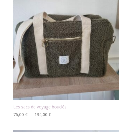
Les sacs de voyage bouclés
Plage
76,00
€
–
134,00
€
de
prix :