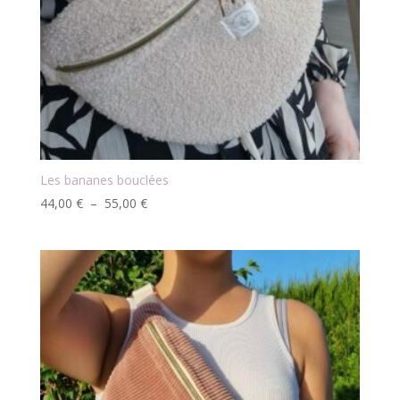
Les bananes bouclées
Plage
44,00
€
–
55,00
€
de
prix :
44,00 €
à
55,00 €