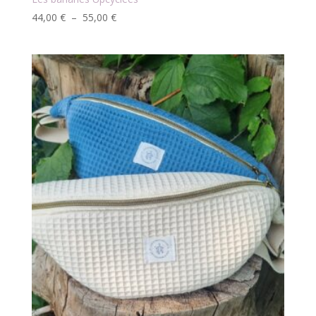
Plage
44,00
€
–
55,00
€
de
prix :
44,00 €
à
55,00 €