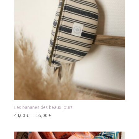
Les bananes des beaux jours
Plage
44,00
€
–
55,00
€
de
prix :
44,00 €