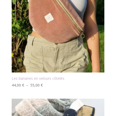
Les bananes en velours côtelés
Plage
44,00
€
–
55,00
€
de
prix :
44,00 €
à
55,00 €