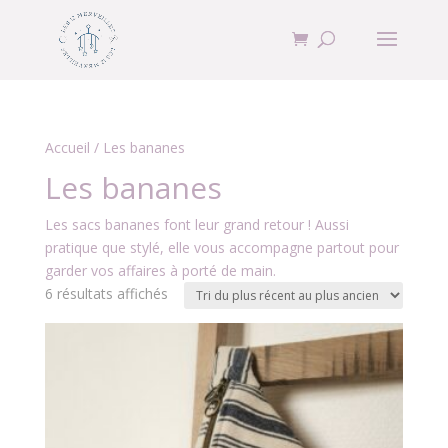
Accueil
/ Les bananes
Les bananes
Les sacs bananes font leur grand retour ! Aussi
pratique que stylé, elle vous accompagne partout pour
garder vos affaires à porté de main.
Trié
6 résultats affichés
du
plus
récent
au
plus
ancien