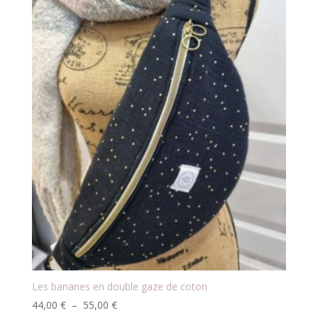
Les bananes en double gaze de coton
Plage
44,00
€
–
55,00
€